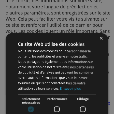
Un cookie est un petit fichier texte envoyé à
votre navigateur via le site Web consulté. G
à ce cookie, des informations sur votre visite
notamment votre langue de prédilection et
d'autres paramètres, sont enregistrées sur le
Web. Cela peut faciliter votre visite suivante
ce site et renforcer l'utilité de ce dernier po
vous. Les cookies jouent un rôle important.
les cookies, l'utilisation du Web pourrait s'a
beaucoup plus frustrante.
Ce site Web utilise des cookies
Nous utilisons des cookies pour personnaliser le
Nous utilisons des cookies pour de nombre
contenu, les publicités et analyser notre trafic.
finalités. Par exemple, nous y avons recours
Nous partageons également des informations sur
pour mémoriser vos paramètres SafeSearch
votre utilisation de notre site avec nos partenaires
afin d’améliorer la pertinence des publicité
de publicité et d'analyse qui peuvent les combiner
vous voyez, afin de mesurer le nombre de
avec d'autres informations que vous leur avez
fournies ou qu'ils ont collectées lors de votre
visiteurs d’une page, afin de vous aider à vo