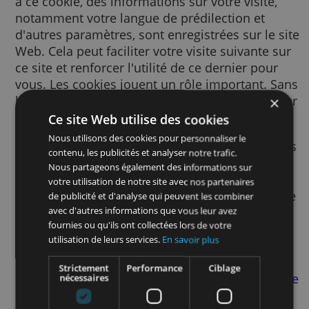
Un cookie est un petit fichier texte envoyé à
votre navigateur via le site Web consulté. G
à ce cookie, des informations sur votre visite
notamment votre langue de prédilection et
d'autres paramètres, sont enregistrées sur le
Web. Cela peut faciliter votre visite suivante
ce site et renforcer l'utilité de ce dernier po
vous. Les cookies jouent un rôle important.
les cookies, l'utilisation du Web pourrait s'a
beaucoup plus frustrante.
Ce site Web utilise des cookies
Nous utilisons des cookies pour personnaliser le
Nous utilisons des cookies pour de nombre
contenu, les publicités et analyser notre trafic.
finalités. Par exemple, nous y avons recours
Nous partageons également des informations sur
pour mémoriser vos paramètres SafeSearch
votre utilisation de notre site avec nos partenaires
afin d’améliorer la pertinence des publicité
de publicité et d'analyse qui peuvent les combiner
vous voyez, afin de mesurer le nombre de
avec d'autres informations que vous leur avez
fournies ou qu'ils ont collectées lors de votre
visiteurs d’une page, afin de vous aider à vo