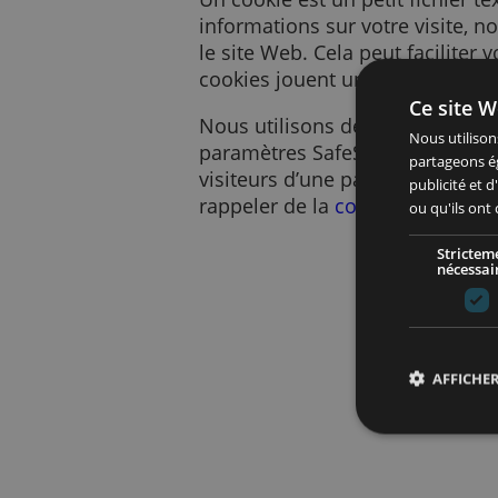
Un cookie est un petit fic
informations sur votre vi
le site Web. Cela peut faci
cookies jouent un rôle im
Ce 
Nous utilisons des cooki
Nous
paramètres SafeSearch, af
part
visiteurs d’une page, afi
publ
rappeler de la
configurat
ou q