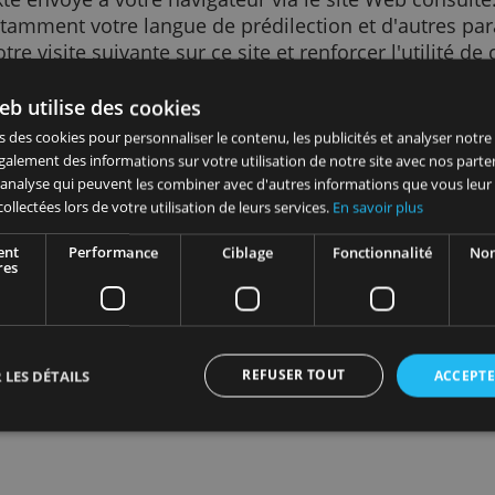
hier texte envoyé à votre navigateur via le site
site, notamment votre langue de prédilection et
liter votre visite suivante sur ce site et renforc
portant. Sans les cookies, l'utilisation du Web 
site Web utilise des cookies
es pour de nombreuses finalités. Par exemple,
 utilisons des cookies pour personnaliser le contenu, les publicités
in d’améliorer la pertinence des publicités qu
ageons également des informations sur votre utilisation de notre s
n de vous aider à vous connecter à nos services
icité et d'analyse qui peuvent les combiner avec d'autres informat
ion de votre compte pour l’affichage des annon
u'ils ont collectées lors de votre utilisation de leurs services.
En sav
Strictement
Performance
Ciblage
Foncti
nécessaires
Personnalisation des annonces
REFUSER TOUT
AFFICHER LES DÉTAILS