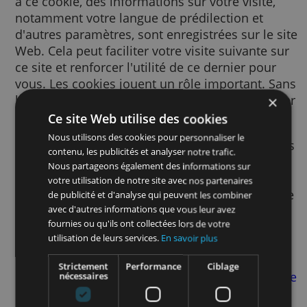
Un cookie est un petit fichier texte envoyé à
votre navigateur via le site Web consulté. G
à ce cookie, des informations sur votre visite
notamment votre langue de prédilection et
d'autres paramètres, sont enregistrées sur le
Web. Cela peut faciliter votre visite suivante
ce site et renforcer l'utilité de ce dernier po
vous. Les cookies jouent un rôle important.
les cookies, l'utilisation du Web pourrait s'a
beaucoup plus frustrante.
Ce site Web utilise des cookies
Nous utilisons des cookies pour personnaliser le
Nous utilisons des cookies pour de nombre
contenu, les publicités et analyser notre trafic.
finalités. Par exemple, nous y avons recours
Nous partageons également des informations sur
pour mémoriser vos paramètres SafeSearch
votre utilisation de notre site avec nos partenaires
afin d’améliorer la pertinence des publicité
de publicité et d'analyse qui peuvent les combiner
vous voyez, afin de mesurer le nombre de
avec d'autres informations que vous leur avez
fournies ou qu'ils ont collectées lors de votre
visiteurs d’une page, afin de vous aider à vo