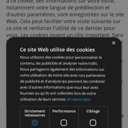
Un cookie est un petit fichier texte envoyé à
votre navigateur via le site Web consulté. G
à ce cookie, des informations sur votre visite
notamment votre langue de prédilection et
d'autres paramètres, sont enregistrées sur le
Web. Cela peut faciliter votre visite suivante
ce site et renforcer l'utilité de ce dernier po
vous. Les cookies jouent un rôle important.
les cookies, l'utilisation du Web pourrait s'a
beaucoup plus frustrante.
Ce site Web utilise des cookies
Nous utilisons des cookies pour personnaliser le
Nous utilisons des cookies pour de nombre
contenu, les publicités et analyser notre trafic.
finalités. Par exemple, nous y avons recours
Nous partageons également des informations sur
pour mémoriser vos paramètres SafeSearch
votre utilisation de notre site avec nos partenaires
afin d’améliorer la pertinence des publicité
de publicité et d'analyse qui peuvent les combiner
vous voyez, afin de mesurer le nombre de
avec d'autres informations que vous leur avez
fournies ou qu'ils ont collectées lors de votre
visiteurs d’une page, afin de vous aider à vo