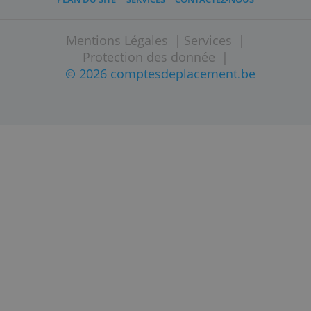
protection des données. Le dernier change
a eu lieu le 30 septembere 2015.
PLAN DU SITE
SERVICES
CONTACTEZ-NOUS
Mentions Légales
|
Services
|