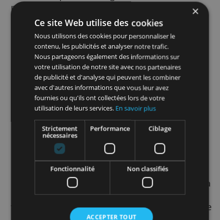
comportement et votre profil lors de votre vi
Votre adresse IP est rendue anonyme dans 
cookies. Ceux-ci nous permettent de vous
proposer de la publicité adaptée à vos intér
L'information que nous employons vient de 
part de Google. Si vous souhaitez changer c
données auprès de Google, où de connaître
mieux ces buts, vous pouvez consulter les
paramètres dans Google. A l'avenir, il sera
Ce site Web utilise des cookies
possible de ne plus recevoir de la publicité
Nous utilisons des cookies pour personnaliser le
personnalisée.
contenu, les publicités et analyser notre trafic.
Nous partageons également des informations sur
Messages
votre utilisation de notre site avec nos partenaires
de publicité et d'analyse qui peuvent les combiner
Concernant les messages que vous envoyez
avec d'autres informations que vous leur avez
partir de ce site : ils seront éventuellement
fournies ou qu'ils ont collectées lors de votre
enregistrés, pour que nous puissions mieux
utilisation de leurs services.
En savoir plus