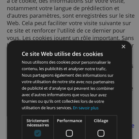
Un cookie est un petit fichier texte envoyé à
votre navigateur via le site Web consulté. G
à ce cookie, des informations sur votre visite
notamment votre langue de prédilection et
d'autres paramètres, sont enregistrées sur le
Web. Cela peut faciliter votre visite suivante
ce site et renforcer l'utilité de ce dernier po
vous. Les cookies jouent un rôle important.
les cookies, l'utilisation du Web pourrait s'a
beaucoup plus frustrante.
Ce site Web utilise des cookies
Nous utilisons des cookies pour personnaliser le
Nous utilisons des cookies pour de nombre
contenu, les publicités et analyser notre trafic.
finalités. Par exemple, nous y avons recours
Nous partageons également des informations sur
pour mémoriser vos paramètres SafeSearch
votre utilisation de notre site avec nos partenaires
afin d’améliorer la pertinence des publicité
de publicité et d'analyse qui peuvent les combiner
vous voyez, afin de mesurer le nombre de
avec d'autres informations que vous leur avez
fournies ou qu'ils ont collectées lors de votre
visiteurs d’une page, afin de vous aider à vo