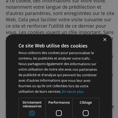
Un cookie est un petit fichier texte envoyé à
votre navigateur via le site Web consulté. G
à ce cookie, des informations sur votre visite
notamment votre langue de prédilection et
d'autres paramètres, sont enregistrées sur le
Web. Cela peut faciliter votre visite suivante
ce site et renforcer l'utilité de ce dernier po
vous. Les cookies jouent un rôle important.
les cookies, l'utilisation du Web pourrait s'a
beaucoup plus frustrante.
Ce site Web utilise des cookies
Nous utilisons des cookies pour personnaliser le
Nous utilisons des cookies pour de nombre
contenu, les publicités et analyser notre trafic.
finalités. Par exemple, nous y avons recours
Nous partageons également des informations sur
pour mémoriser vos paramètres SafeSearch
votre utilisation de notre site avec nos partenaires
afin d’améliorer la pertinence des publicité
de publicité et d'analyse qui peuvent les combiner
vous voyez, afin de mesurer le nombre de
avec d'autres informations que vous leur avez
fournies ou qu'ils ont collectées lors de votre
visiteurs d’une page, afin de vous aider à vo