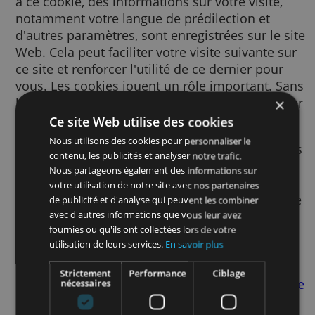
Un cookie est un petit fichier texte envoyé à
votre navigateur via le site Web consulté. G
à ce cookie, des informations sur votre visite
notamment votre langue de prédilection et
d'autres paramètres, sont enregistrées sur le
Web. Cela peut faciliter votre visite suivante
ce site et renforcer l'utilité de ce dernier po
vous. Les cookies jouent un rôle important.
les cookies, l'utilisation du Web pourrait s'a
beaucoup plus frustrante.
Ce site Web utilise des cookies
Nous utilisons des cookies pour personnaliser le
Nous utilisons des cookies pour de nombre
contenu, les publicités et analyser notre trafic.
finalités. Par exemple, nous y avons recours
Nous partageons également des informations sur
pour mémoriser vos paramètres SafeSearch
votre utilisation de notre site avec nos partenaires
afin d’améliorer la pertinence des publicité
de publicité et d'analyse qui peuvent les combiner
vous voyez, afin de mesurer le nombre de
avec d'autres informations que vous leur avez
fournies ou qu'ils ont collectées lors de votre
visiteurs d’une page, afin de vous aider à vo