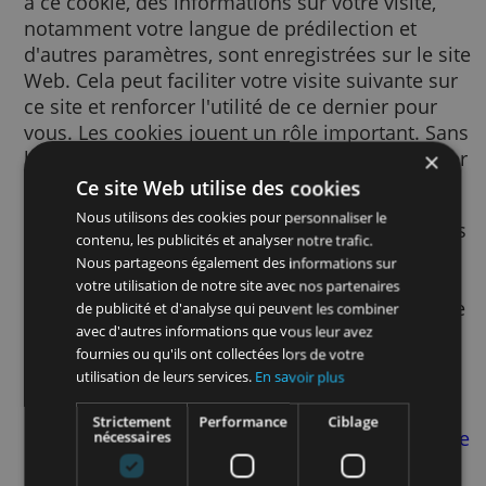
Un cookie est un petit fichier texte envoyé à
votre navigateur via le site Web consulté. G
à ce cookie, des informations sur votre visite
notamment votre langue de prédilection et
d'autres paramètres, sont enregistrées sur le
Web. Cela peut faciliter votre visite suivante
ce site et renforcer l'utilité de ce dernier po
vous. Les cookies jouent un rôle important.
les cookies, l'utilisation du Web pourrait s'a
beaucoup plus frustrante.
Ce site Web utilise des cookies
Nous utilisons des cookies pour personnaliser le
Nous utilisons des cookies pour de nombre
contenu, les publicités et analyser notre trafic.
finalités. Par exemple, nous y avons recours
Nous partageons également des informations sur
pour mémoriser vos paramètres SafeSearch
votre utilisation de notre site avec nos partenaires
afin d’améliorer la pertinence des publicité
de publicité et d'analyse qui peuvent les combiner
vous voyez, afin de mesurer le nombre de
avec d'autres informations que vous leur avez
fournies ou qu'ils ont collectées lors de votre
visiteurs d’une page, afin de vous aider à vo