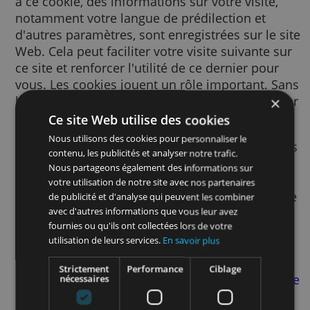
Un cookie est un petit fichier texte envoyé à
votre navigateur via le site Web consulté. G
à ce cookie, des informations sur votre visite
notamment votre langue de prédilection et
d'autres paramètres, sont enregistrées sur le
Web. Cela peut faciliter votre visite suivante
ce site et renforcer l'utilité de ce dernier po
vous. Les cookies jouent un rôle important.
les cookies, l'utilisation du Web pourrait s'a
beaucoup plus frustrante.
Ce site Web utilise des cookies
Nous utilisons des cookies pour personnaliser le
Nous utilisons des cookies pour de nombre
contenu, les publicités et analyser notre trafic.
finalités. Par exemple, nous y avons recours
Nous partageons également des informations sur
pour mémoriser vos paramètres SafeSearch
votre utilisation de notre site avec nos partenaires
afin d’améliorer la pertinence des publicité
de publicité et d'analyse qui peuvent les combiner
vous voyez, afin de mesurer le nombre de
avec d'autres informations que vous leur avez
fournies ou qu'ils ont collectées lors de votre
visiteurs d’une page, afin de vous aider à vo