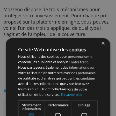
Notes. Lorsque le montant total est collecté,
cela ira à l'emprunteur. Les investisseurs
reçoivent ensuite chaque mois une partie de
capital et des intérêts : jusqu'à 6,25% brut et
4,34% net.
Protection
Mozzeno dispose de trois mécanismes pour
protéger votre investissement. Pour chaque 
proposé sur la plateforme en ligne, vous pou
voir si l’un des trois s'applique, de quel type i
s’agit et de l’ampleur de la couverture.
Vous disposez d’abord de la
garantie Protect
, qui couvre tr
Ce site Web utilise des cookies
échéances et le solde restant à payer. Si l'emprunteur ne
rembourse pas (à temps), Mozzeno et ses partenaires couvrir
Nous utilisons des cookies pour personnaliser le
le remboursement.