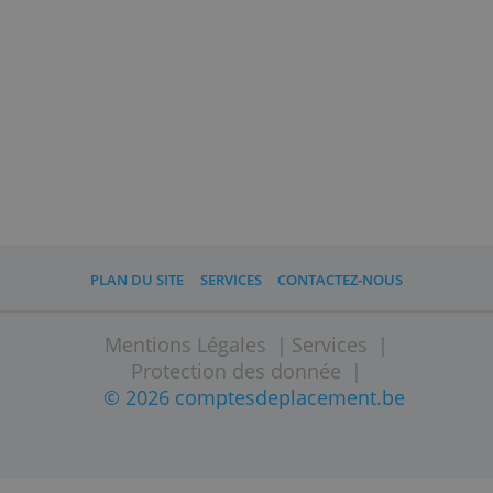
sous-jacents.
Quel rendement attendre ?
Cela dépend de diverses variables: la
classe de risque de votre
investissement, votre participation aux
coûts de la garantie Protect, les
fluctuations de remboursement et la
retenue à la source de 30% résultant de
votre rendement brut. En gros, vous
pouvez obtenir jusqu'à 4,34% net.