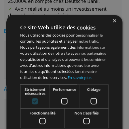
trimestre. Mais vous pouvez y avoir accès
gratuitement si vous remplissez une de ces
conditions:
Avoir moins de 25 ans.
Avoir un montant égal ou supérieur à
25.000€ en compte chez Deutsche Bank.
Avoir réalisé au moins un investissement
durant le trimestre précédent.
Ce site Web utilise des cookies
En quoi investir ?
Nous utilisons des cookies pour personnaliser le
contenu, les publicités et analyser notre trafic.
Actions et trackers sur indices sur les
Nous partageons également des informations sur
bourses européennes et américaines
votre utilisation de notre site avec nos partenaires
Obligations
de publicité et d'analyse qui peuvent les combiner
avec d'autres informations que vous leur avez