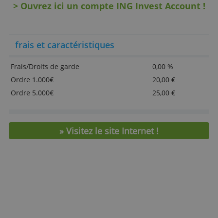
Réductions sur les transactions Euronext via
Home'Bank
Combien cela coûte-t-il ?
Le compte Invest est gratuit, ING ne prélève 
de frais de démarrage ou de gestion. Vous
payez la taxe et une commission par transac
- d’au moins 0,50% du montant avec un
minimum de 20 euros.
> Ouvrez ici un compte ING Invest Accoun
frais et caractéristiques