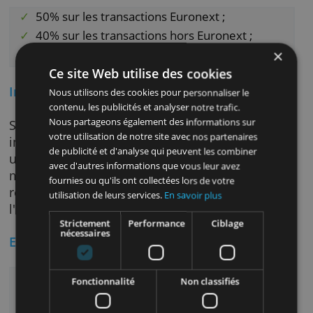
Vous pouvez ouvrir et gérer votre ING Invest
Account via Home'Bank, Phone'Bank ou dan
une agence ING.
Si vous réglez tout avec Home'Bank, vous
obtenez des réductions de frais d'ING :
50% sur les transactions Euronext ;
40% sur les transactions hors Euronext ;
20% si vous souscrivez aux Fonds ING.
Ce site Web utilise des cookies
Investir durablement
Nous utilisons des cookies pour personnaliser le
contenu, les publicités et analyser notre trafic.
Nous partageons également des informations sur
Si vous voulez, chez ING, vous pouvez aussi
votre utilisation de notre site avec nos partenaires
investir dans des fonds ESG : ceux-ci opèrent
de publicité et d'analyse qui peuvent les combiner
une sélection d'entreprises qui agissent de