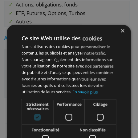
des recherches plus approfondies. Si vous
tradez activement et investissez de gros
montants, vous gagnez des points pour accé
à un forfait supérieur à moindre coût.
Dans quoi investir ?
Actions, obligations, fonds
ETF, Futures, Options, Turbos
Autres
Avantages intéressants
Ce site Web utilise des cookies
Nous utilisons des cookies pour personnaliser le
Connaissances et expertise approfondies
contenu, les publicités et analyser notre trafic.
Nous partageons également des informations sur
Un seul compte pour tous les instruments
votre utilisation de notre site avec nos partenaires
financiers