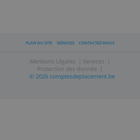
Saxo a racheté Binck Bank en
2018. Saxo Bank est depuis lors le nom
commercial de BinckBank.
______________________________
Investir comporte des risques. Votre
investissement peut perdre de la valeur.