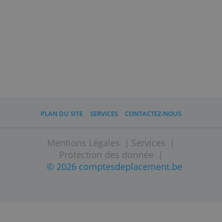
date bien précise que vous
déterminez. Vous continuez à prendre
toutes les décisions jusqu’à cette date.
A noter
Un plan d'investissement dans un
fonds n'offre ni rendement fixe, ni
protection de capital. Il n'est donc pas
certain que vous récupériez le capital
que vous avez investi.