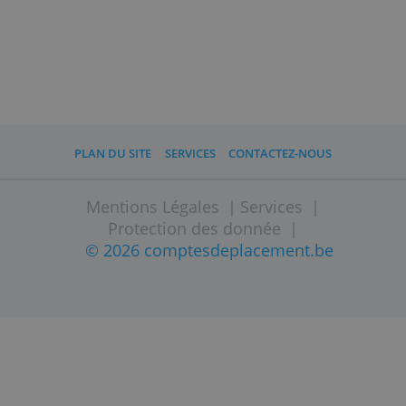
A noter
Avec un Plan d'investissement, vous
visez un rendement à long terme
potentiellement plus élevé ( au moins
5-10 ans). Cela comporte des risques
liés à l'investissement, et des pertes
peuvent se produire. Un portefeuille-
modèle n'offre pas de garantie de
capital.