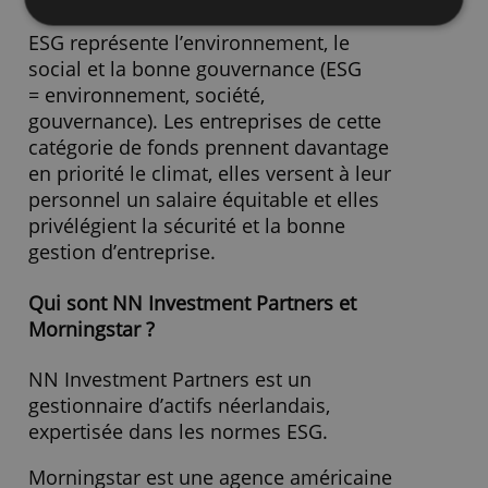
Dépôt périodique
100 €
Frais d'entrée
0,00 %
Fonctionnalité
Non classifiés
Frais de sortie
0,00 %
» Visitez le site Internet !
ACCEPTER TOUT
REFUSER TOUT
AFFICHER LES DÉTAILS
Sur les fonds durables ESG
ESG représente l’environnement, le
social et la bonne gouvernance (ESG
= environnement, société,
gouvernance). Les entreprises de cette