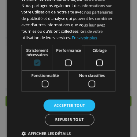
Construisez un portefeuille responsable
selon votre profil
Investissez un montant fixe
automatiquement chaque mois.
Sans frais d’entrée ni de sortie.
Soutien et expertise de NN Investment
Ce site Web utilise des cookies
Partners et Morningstar
Nous utilisons des cookies pour personnaliser le
> Choisissez ici un plan d’investisseme
contenu, les publicités et analyser notre trafic.
chez MeDirect !
Nous partageons également des informations sur
votre utilisation de notre site avec nos partenaires
de publicité et d'analyse qui peuvent les combiner
avec d'autres informations que vous leur avez
Frais et caractéristiques
fournies ou qu'ils ont collectées lors de votre
utilisation de leurs services.
En savoir plus
Frais/Droits de garde
0,00 %
Strictement
Performance
Ciblage
Minimum de souscription
2500 - 5000 €
nécessaires