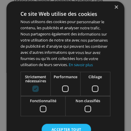
judicieux d'épargner ce montant que de
l'investir directement en bourse. Par
exemple, économisez 10 ou 20 pour cent
de votre revenu jusqu'à ce que vous
obteniez une réserve.
Vos projets
Si vous avez de grands projets pour le
(proche) avenir, comme acheter une
maison ou faire un tour du monde, il est
Ce site Web utilise des cookies
judicieux de mettre de l'argent de côté
pour cela maintenant.
Nous utilisons des cookies pour personnaliser le
contenu, les publicités et analyser notre trafic.
L'épargne peut être un bon moyen de
Nous partageons également des informations sur
vous assurer d'avoir cet argent à l'avenir.
votre utilisation de notre site avec nos partenaires
de publicité et d'analyse qui peuvent les combiner