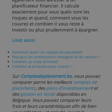
de revenus en travaillant plus? Pouvez-vous encore
rembourser votre prêt?
Et si vous ou votre partenaire décédiez? L'autre
peut-il encore tout payer? Une assurance solde
restant dû est-elle versée pour rembourser (une
partie) du prêt?
Si vous prenez votre retraite bientôt, il est fortemen
conseillé de voir à quel point votre revenu total ser
évalué. Si vous souhaitez compléter votre revenu, il
vaut mieux commencer à épargner que d'investir.
Aide d'un planificateur financier
Vous n'avez aucune idée de ce dont vous
avez besoin? Dans ce cas, vous pouvez
également vous adresser à un
planificateur financier. Il calcule
exactement pour vous quels sont les
risques et quand, comment vous les