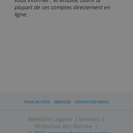
couvrez et combien il vous reste à
investir ou plus prudemment à épargner
Lisez aussi
Comment ouvrir un compte de placement
Pourquoi les investisseurs changent-ils de courtier 
Combien ça coute d'investir
Combien ai-je besoin pour investir ?
Sur
Comptesdeplacement.be
, vous pouve
comparer parmi les meilleurs
comptes de
placements
, des
plans d'investissemen
t et
des
gestion en fonds
disponibles en
Belgique. Vous pouvez comparer leurs
frais et leurs caractéristiques afin de bien
vous informer ; et ensuite, ouvrir la