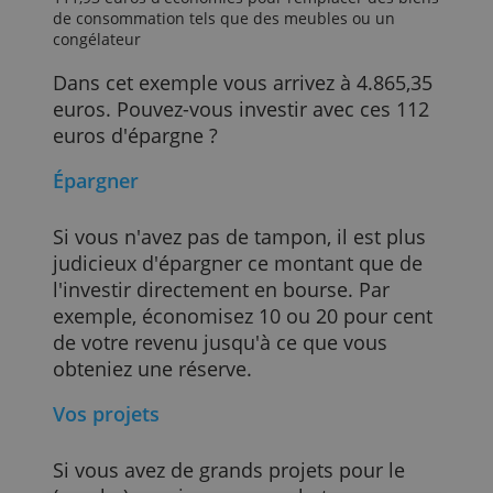
3036,89 euros pour les dépenses fixes telles que le
loyer ou l'hypothèque, la consommation, les
assurances, les taxes, la télévision ou internet
1716,53 euros d'allocation de subsistance pour la
nourriture, les vêtements, l'argent de poche, le
matériel de nettoyage, la détente, l'éducation et les
transports publics, par exemple
111,93 euros d'économies pour remplacer des bien
de consommation tels que des meubles ou un
congélateur
Dans cet exemple vous arrivez à 4.865,35
euros. Pouvez-vous investir avec ces 112
euros d'épargne ?
Épargner
Si vous n'avez pas de tampon, il est plus