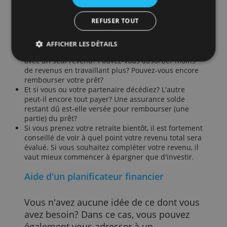
Si vous prévoyez plus loin dans l'avenir,
avec d'autres informations que vous leur avez
fournies ou qu'ils ont collectées lors de votre
par exemple dans un délai de dix ans ou
utilisation de leurs services.
En savoir plus
plus, vous pouvez envisager d'investir
selon votre profil de risque. Même dans
Strictement
Performance
Ciblage
ce cas, vous devez vous assurer d'une
nécessaires
réserve est en cas d'imprévu.
Les principaux risques
Fonctionnalité
Non classifiés
Y a-t-il encore des situations pour
lesquelles vous pourriez avoir besoin
d'argent à l'avenir? Ou tous vos risques
ACCEPTER TOUT
sont-ils couverts par une assurance? En
voici quelques-uns à surveiller:
REFUSER TOUT
Que se passe-t-il si vous ou votre partenaire
AFFICHER LES DÉTAILS
devenez invalide ou au chômage? Pouvez-vous vivr
avec un seul revenu? Pouvez-vous absorber moins