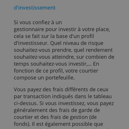
dessous s'appliquent aux principales
transactions sur actions.
Les coûts
Nom
Ordre 1.000 euros
Ordre 5.000 euros
Mexem
1,80 euros
3,00 euros
Degiro
2,30 euros
3,50 euros
Lynx
6,00 euros
6,00 euros
Deutsche Bank
6,75 euros
11,75 euros
Binck
7,25 euros
9.25 euros
Medirect
7,50 euros
7,50 euros
Keytrade
7,50 euros
14,95 euros
Bolero
7,50 euros
15,00 euros
ING
20,00 euros
25,00 euros
d'investissement
Si vous confiez à un
gestionnaire pour investir à votre place,
cela se fait sur la base d'un profil