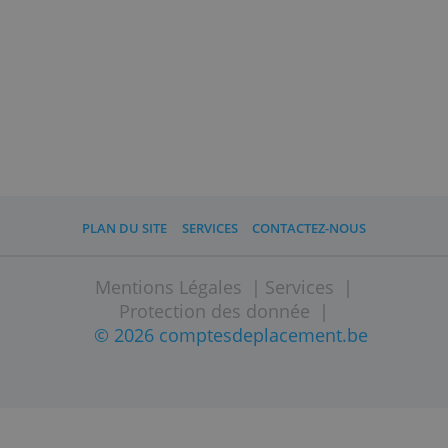
surveillance de la
Bundesanstalt für
Finanzdienstleistungsaufsicht
(BaFin) et
n'est pas tenu de respecter les règles de
l'AMF.
Les frais mentionnés dans cette
comparaison sont exacts au24 mars 2020.
Entre-temps, plusieurs courtiers ou
fournisseurs peuvent avoir ajusté leurs
coûts.
Lisez aussi
Comment ouvrir un compte de placement ?
Comment investir pour mes enfants ?
Combien ai-je besoin pour investir ?
Sur Comptesdeplacement.be, vous pouve