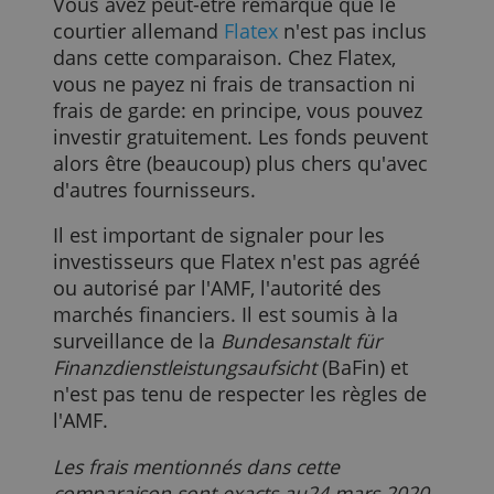
Les frais de gestion assistée en fonds
L'investissement en fonds peut être géré,
tout comme un investissement
«normal». Par exemple, vous déposez un
montant chaque mois et votre
gestionnaire achète ou vend les fonds le
plus intéressants à ce moment-là.
Droits de
Frais de gestion
Dépôt minimum
Abonnement minimu
Nom
garde
de fonds
une fois
périodique
Plan Focus ING
0,00%
0,00%
0,00 euros
25,00 euros
Plan Flexinvest
0,20% –
0,00 euros
0,00 euros
25,00 euros
Belfius
0,242%
Investir avec Evi
0,00%
0,00%
1.000,00 euros
50,00 euros
0,95% –
1.0000,00
Binck
Gestion
0,30% à 0,75%
0,00 euros
1,55%
euros
BNP Paribas Fortis
0,00% –
0,40% à 1,40%
0,00 euros
30,00 euros
Flexinves
t
0,242%